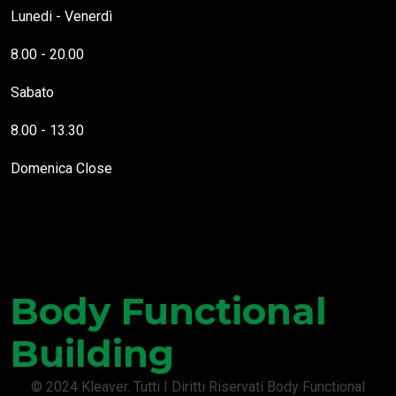
Lunedi - Venerdì
8.00 - 20.00
Sabato
8.00 - 13.30
Domenica
Close
Questo Sito Web utilizza cookies necessari al funzionamento
delle pagine (cookies necessari) e cookies che tengono traccia di
Body Functional
come interagisci con esso, in modo da poterti offrire
un'esperienza utente migliorata e personalizzata (profilazione). É
possibile accettare le attività di profilazione tramite cookies di
Building
terze parti solo previo rilascio del consenso. Per maggiori
informazioni leggere la cookie policy.
Puoi trovare altre informazioni riguardo a quali cookie usiamo sul
© 2024 Kleaver. Tutti I Diritti Riservati Body Functional
sito o disabilitarli nelle
impostazioni
.