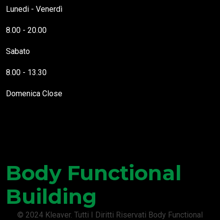
Lunedi - Venerdì
8.00 - 20.00
Sabato
8.00 - 13.30
Domenica
Close
Questo Sito Web utilizza cookies necessari al funzionamento
delle pagine (cookies necessari) e cookies che tengono traccia di
Body Functional
come interagisci con esso, in modo da poterti offrire
un'esperienza utente migliorata e personalizzata (profilazione). É
possibile accettare le attività di profilazione tramite cookies di
Building
terze parti solo previo rilascio del consenso. Per maggiori
informazioni leggere la cookie policy.
Puoi trovare altre informazioni riguardo a quali cookie usiamo sul
© 2024 Kleaver. Tutti I Diritti Riservati Body Functional
sito o disabilitarli nelle
impostazioni
.