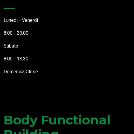
Lunedi - Venerdì
8.00 - 20.00
Sabato
8.00 - 13.30
Domenica
Close
Questo Sito Web utilizza cookies necessari al funzionamento
delle pagine (cookies necessari) e cookies che tengono traccia di
Body Functional
come interagisci con esso, in modo da poterti offrire
un'esperienza utente migliorata e personalizzata (profilazione). É
possibile accettare le attività di profilazione tramite cookies di
terze parti solo previo rilascio del consenso. Per maggiori