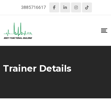
Skip
3885716617
to
content
Trainer Details