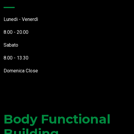
Lunedi - Venerdì
8.00 - 20.00
Sabato
8.00 - 13.30
Domenica
Close
Questo Sito Web utilizza cookies necessari al funzionamento
delle pagine (cookies necessari) e cookies che tengono traccia di
Body Functional
come interagisci con esso, in modo da poterti offrire
un'esperienza utente migliorata e personalizzata (profilazione). É
possibile accettare le attività di profilazione tramite cookies di
Building
terze parti solo previo rilascio del consenso. Per maggiori