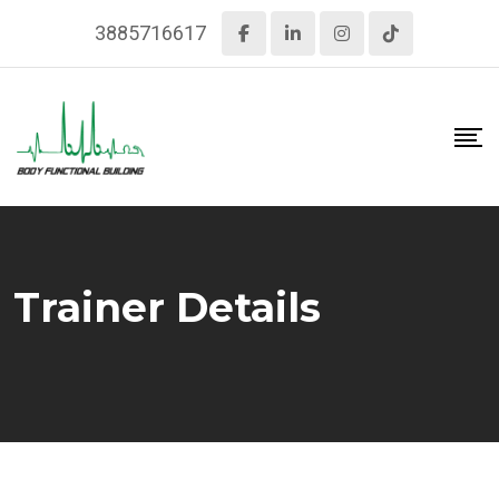
Skip
3885716617
to
content
Trainer Details